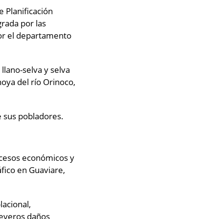
e Planificación
rada por las
por el departamento
llano-selva y selva
oya del río Orinoco,
e sus pobladores.
 sucesos económicos y
áfico en Guaviare,
acional,
 severos daños