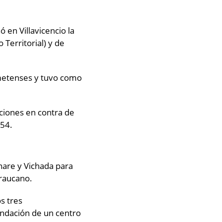
 en Villavicencio la
Territorial) y de
y metenses y tuvo como
ciones en contra de
1454.
nare y Vichada para
araucano.
s tres
undación de un centro