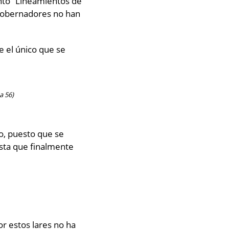
nto “Lineamientos de
s gobernadores no han
ue el único que se
a 56)
o, puesto que se
asta que finalmente
r estos lares no ha