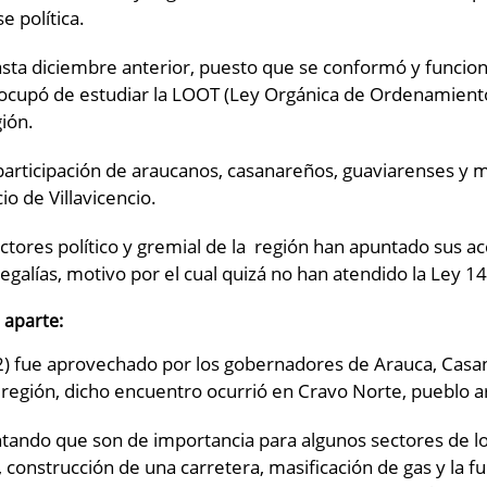
e política.
hasta diciembre anterior, puesto que se conformó y funcionó
cupó de estudiar la LOOT (Ley Orgánica de Ordenamiento 
gión.
la participación de araucanos, casanareños, guaviarenses 
o de Villavicencio.
tores político y gremial de la región han apuntado sus ac
 regalías, motivo por el cual quizá no han atendido la Ley 
 aparte:
2) fue aprovechado por los gobernadores de Arauca, Casa
b región, dicho encuentro ocurrió en Cravo Norte, pueblo 
tando que son de importancia para algunos sectores de lo
 construcción de una carretera, masificación de gas y la f