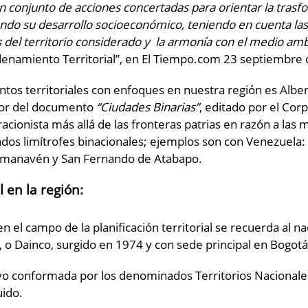
 conjunto de acciones concertadas para orientar la trasf
cando su desarrollo socioeconómico, teniendo en cuenta la
es del territorio considerado y la armonía con el medio am
denamiento Territorial”, en El Tiempo.com 23 septiembre 
ntos territoriales con enfoques en nuestra región es Alb
tor del documento
“Ciudades Binarias”
, editado por el Cor
racionista más allá de las fronteras patrias en razón a las 
ados limítrofes binacionales; ejemplos son con Venezuela:
 Amanavén y San Fernando de Atabapo.
 en la región:
en el campo de la planificación territorial se recuerda al
, o Dainco, surgido en 1974 y con sede principal en Bogot
vo conformada por los denominados Territorios Nacionales
uido.