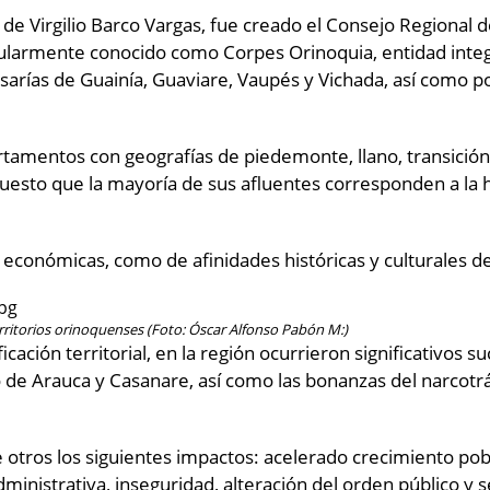
de Virgilio Barco Vargas, fue creado el Consejo Regional d
pularmente conocido como Corpes Orinoquia, entidad integ
sarías de Guainía, Guaviare, Vaupés y Vichada, así como 
rtamentos con geografías de piedemonte, llano, transición 
uesto que la mayoría de sus afluentes corresponden a la h
o económicas, como de afinidades históricas y culturales d
territorios orinoquenses (Foto: Óscar Alfonso Pabón M:)
icación territorial, en la región ocurrieron significativos
o de Arauca y Casanare, así como las bonanzas del narcotr
otros los siguientes impactos: acelerado crecimiento pobl
dministrativa, inseguridad, alteración del orden público y