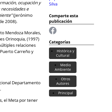
ormación, ocupación y
Silva
s necesidades e
biente”
(Jerónimo
Comparte esta
de 2008).
publicación
erto Mendoza Morales,
pes Orinoquia, (1997)
Categorías
múltiples relaciones
 Puerto Carreño y
Histórica y
Cultural
Medio
Ambiente
Otros
 nacional Departamento
Autores
á.
Principal
, el Meta por tener