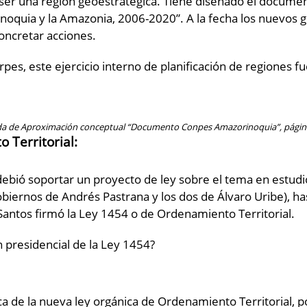
 ser una región geoestratégica. Tiene diseñado el docume
 Orinoquia y la Amazonia, 2006-2020”. A la fecha los nuevo
oncretar acciones.
rpes, este ejercicio interno de planificación de regiones f
da de Aproximación conceptual “Documento Conpes Amazorinoquia”, págin
 Territorial:
ebió soportar un proyecto de ley sobre el tema en estudi
obiernos de Andrés Pastrana y los dos de Álvaro Uribe), h
Santos firmó la Ley 1454 o de Ordenamiento Territorial.
 presidencial de la Ley 1454?
 de la nueva ley orgánica de Ordenamiento Territorial, po