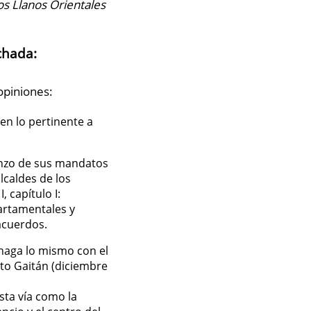
Los Llanos Orientales
chada:
opiniones:
en lo pertinente a
enzo de sus mandatos
lcaldes de los
 capítulo I:
partamentales y
 acuerdos.
 haga lo mismo con el
rto Gaitán (diciembre
sta vía como la