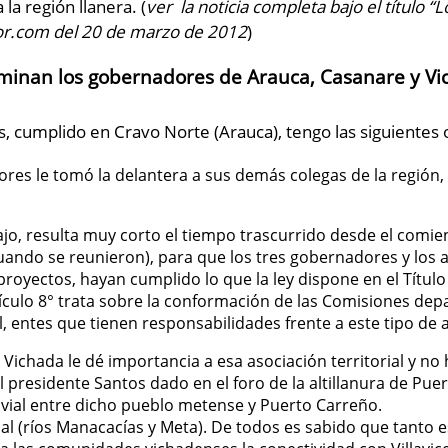
la región llanera. (
ver la noticia completa bajo el título “
or.com del 20 de marzo de 2012
)
minan los gobernadores de Arauca, Casanare y Vi
es, cumplido en Cravo Norte (Arauca), tengo las siguientes 
res le tomó la delantera a sus demás colegas de la región, 
jo, resulta muy corto el tiempo trascurrido desde el comi
ando se reunieron), para que los tres gobernadores y los a
royectos, hayan cumplido lo que la ley dispone en el Título I,
tículo 8° trata sobre la conformación de las Comisiones de
, entes que tienen responsabilidades frente a este tipo de
ichada le dé importancia a esa asociación territorial y no
presidente Santos dado en el foro de la altillanura de Pue
 vial entre dicho pueblo metense y Puerto Carreño.
ial (ríos Manacacías y Meta). De todos es sabido que tanto e