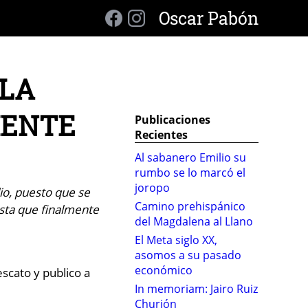
Oscar Pabón
 LA
IENTE
Publicaciones
Recientes
Al sabanero Emilio su
rumbo se lo marcó el
joropo
io, puesto que se
Camino prehispánico
asta que finalmente
del Magdalena al Llano
El Meta siglo XX,
asomos a su pasado
económico
scato y publico a
In memoriam: Jairo Ruiz
Churión