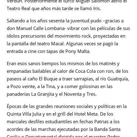
Verdún. Posteriormente el turco Miguel Salomón abrió el
Teatro Real que años más tarde se llamó Iris.
Saltando a los años sesenta la juventud pudo –gracias a
don Manuel Calle Lombana- vibrar con las películas de sus
ídolos precursores del movimiento rock, proyectadas en
la pantalla del teatro Macal. Algunas veces se pagó la
entrada a cine con tapas de Pony Malta.
Eran esos sanos tiempos los mismos de los matinés y
empanadas bailables al calor de Coca Cola con ron, de los
paseos al caño El Buque a traer sarrapias, al río Guatiquía,
a Pozo veinte, a la Tina, y a comer golosinas en las
panaderías La Granjita y el Noventa y Tres.
Épocas de las grandes reuniones sociales y políticas en la
Quinta Villa Julia y en el grill del Hotel Meta. De los
marciales desfiles estudiantiles en fechas Patrias a los
acordes de las marchas ejecutadas por la Banda Santa
Cecilia o Departamental dirigida por el maestro Pedro